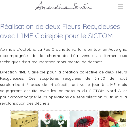
ACTU
SCULPTURE
Réalisation de deux Fleurs Recycleuses
TROPHÉE RECYCLÉ
DÉCO
avec L'IME Clairejoie pour le SICTOM
FLEURS
SCÉNOGRAPHIE
PERFORMANCE PARTICIPATIVE
STAGES
Au mois d'octobre, La Fée Crochette va faire un tour en Auvergne,
BIO
accompagnée de la charmante Léa venue se former aux
PRESSE
CONTACT
techniques d'art récupération monumental de déchets.
Direction l'IME Clairejoie pour la création collective de deux Fleurs
Recycleuses. Ces scupltures recyclées de 3m50 de haut
surplombant 6 bacs de tri sélectif, ont vu le jour à L'IME mais
voyageront ensuite avec les animateurs du SICTOM Nord Allier
pour accompagner leurs opérations de sensibilisation au tri et à la
revalorisation des déchets.